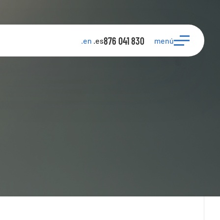
876 041 830
menú
.en
.es