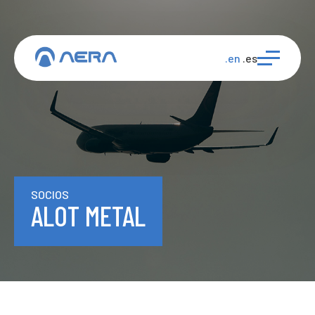
.en
.es
SOCIOS
ALOT METAL