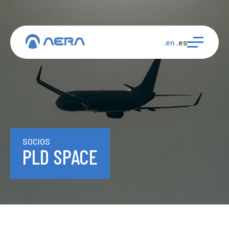
.en
.es
SOCIOS
PLD SPACE