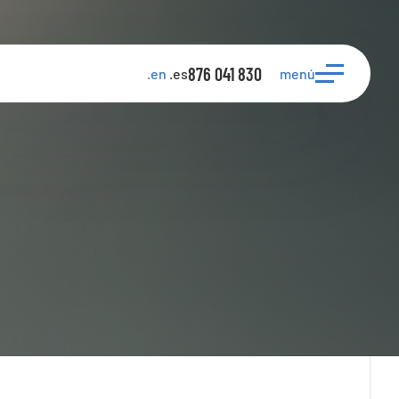
876 041 830
menú
.en
.es