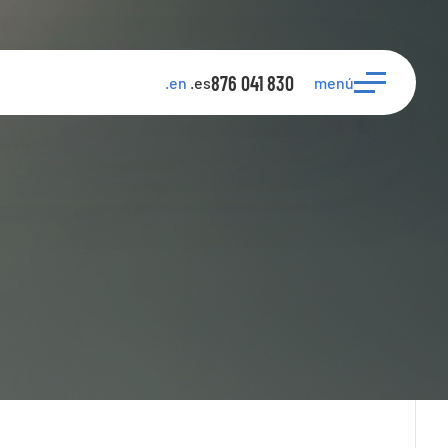
876 041 830
menú
.en
.es