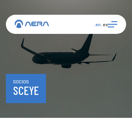
.en
.es
SOCIOS
SCEYE