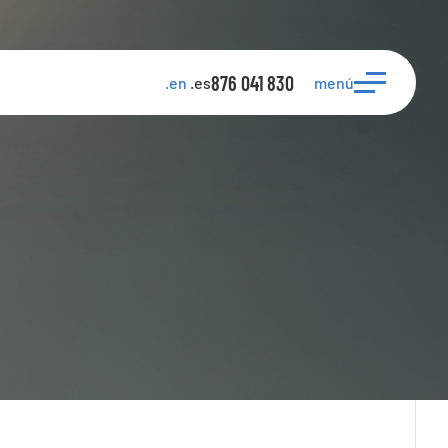
876 041 830
menú
.en
.es